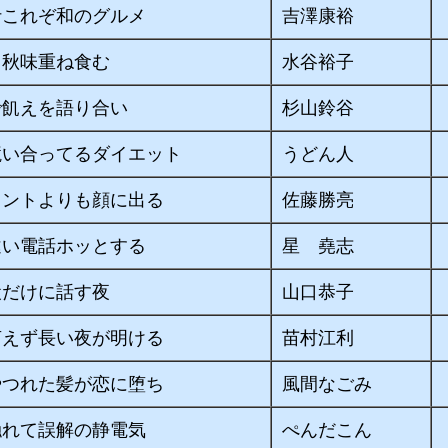
汁これぞ和のグルメ
吉澤康裕
て秋味重ね食む
水谷裕子
で飢えを語り合い
杉山鈴谷
競い合ってるダイエット
うどん人
メントよりも顔に出る
佐藤勝亮
違い電話ホッとする
星 堯志
犬だけに話す夜
山口恭子
言えず長い夜が明ける
苗村江利
やつれた髪が恋に堕ち
風間なごみ
触れて誤解の静電気
ぺんだこん