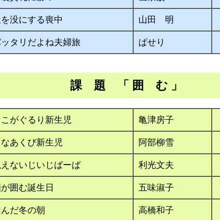
状を没にする喪中
山田 明
バッタリだよね夫婦旅
ぱせり
課 題 「 囲 む 」
なこがぐるり新生児
亀津房子
きなあくび新生児
阿部柳雪
絶えないじいじばーば
利光文夫
顔が囲む誕生日
五味淑子
囲んだ冬の朝
高橋和子