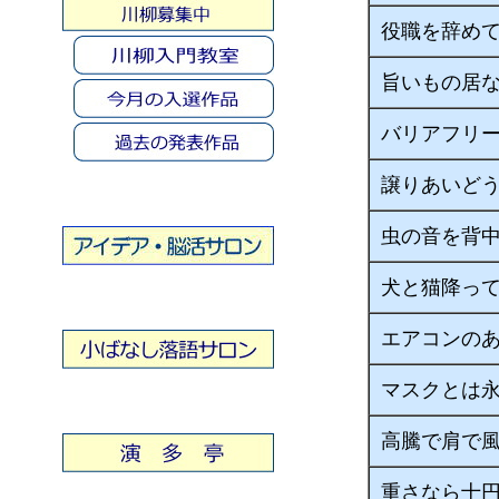
役職を辞め
旨いもの居
バリアフリ
譲りあいど
虫の音を背
犬と猫降っ
エアコンの
マスクとは
高騰で肩で
重さなら十