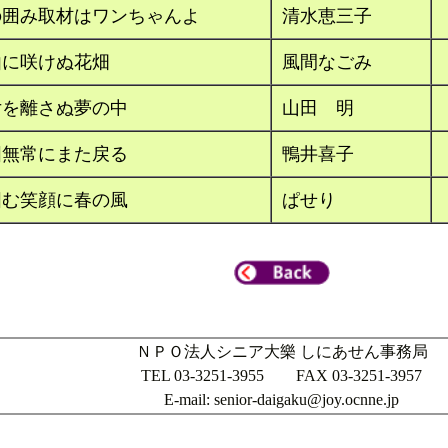
の囲み取材はワンちゃんよ
清水恵三子
由に咲けぬ花畑
風間なごみ
女を離さぬ夢の中
山田 明
囲無常にまた戻る
鴨井喜子
囲む笑顔に春の風
ぱせり
ＮＰＯ法人シニア大樂 しにあせん事務局
TEL 03-3251-3955 FAX 03-3251-3957
E-mail: senior-daigaku@joy.ocnne.jp