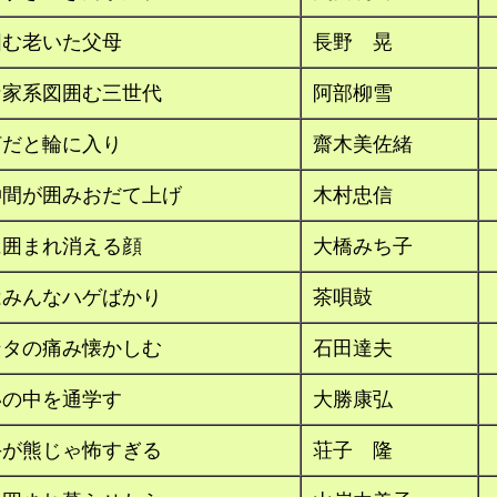
囲む老いた父母
長野 晃
な家系図囲む三世代
阿部柳雪
何だと輪に入り
齋木美佐緒
仲間が囲みおだて上げ
木村忠信
に囲まれ消える顔
大橋みち子
はみんなハゲばかり
茶唄鼓
ンタの痛み懐かしむ
石田達夫
いの中を通学す
大勝康弘
手が熊じゃ怖すぎる
荘子 隆