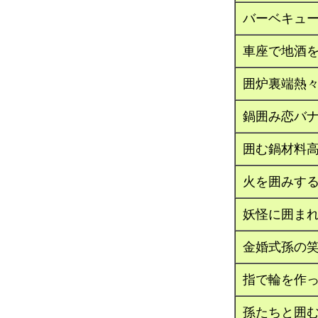
バーベキュ
車座で地酒
囲炉裏端熱
鍋囲み恋バ
囲む鍋材料
火を囲みす
妖怪に囲ま
金婚式孫の
指で輪を作
孫たちと囲