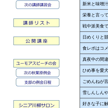
新米と味噌
栄養と言っ
戦中派美食
日めくりと
食レポはコ
真夜中の間
ひめ事を愛
ごめんねが
雪しんしん
好きな子に