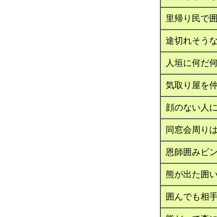
里帰り民で
途切れそう
人垣に何だ
気取り屋を
顔のない人
同窓会周り
恩師囲みビ
熊が出た囲
囲んでも相