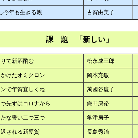
指し今年も生きる親
古賀由美子
課 題 「新しい」
ありて新酒酌む
松永成三郎
水かけたオミクロン
岡本充敏
インで年賀宜しくね
萬國谷慶子
さつ先ずはコロナから
鎌田康裕
新たな誓い二つ三つ
亀津房子
き返される新硬貨
長島秀治