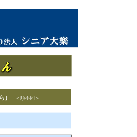
から）
＜順不同＞