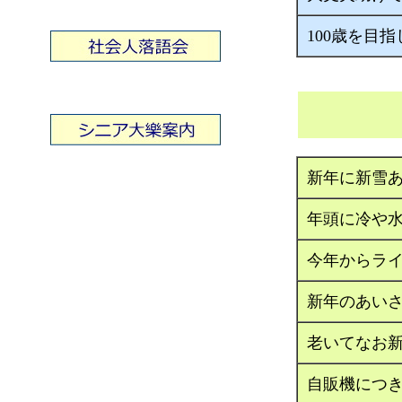
100歳を目
新年に新雪
年頭に冷や
今年からラ
新年のあい
老いてなお
自販機につ