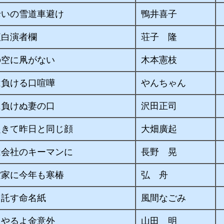
老いの雪道車避け
鴨井喜子
紅白演者欄
荘子 隆
の空に凧がない
木本憲枝
は負ける口喧嘩
やんちゃん
に負けぬ妻の口
沢田正司
起きて昨日と同じ顔
大畑廣起
は会社のキーマンに
長野 晃
空家に今年も寒椿
弘 舟
を託す命名紙
風間なごみ
てやるよ金意外
山田 明