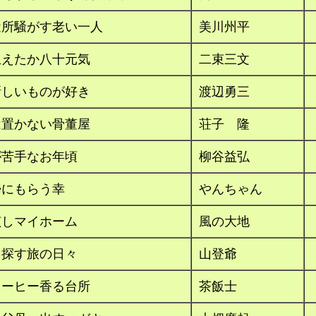
近所騒がす老い一人
美川州平
生えたか八十元気
二束三文
新しいものが好き
渡辺勇三
は置かない骨董屋
荘子 隆
が苦手なお年頃
柳谷益弘
婦にもらう幸
やんちゃん
眩しマイホーム
風の大地
を探す旅の日々
山登爺
コーヒー香る台所
茶飯士