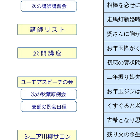
相棒を恋せ
走馬灯新婚
婆さんに胸
お年玉忰が
初恋の賀状
二年振り娘
お年玉ジジ
くすぐると
古希となり
残り火の余