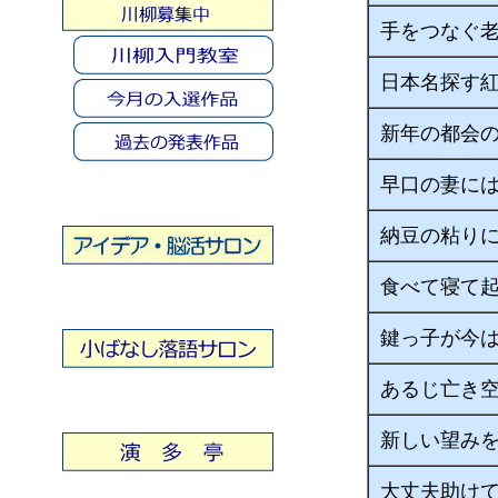
手をつなぐ
日本名探す
新年の都会
早口の妻に
納豆の粘り
食べて寝て
鍵っ子が今
あるじ亡き
新しい望み
大丈夫助け