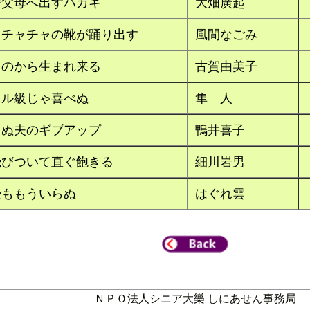
で父母へ出すハガキ
大畑廣起
ャチャチャの靴が踊り出す
風間なごみ
ものから生まれ来る
古賀由美子
トル級じゃ喜べぬ
隼 人
らぬ夫のギブアップ
鴨井喜子
飛びついて直ぐ飽きる
細川岩男
畳ももういらぬ
はぐれ雲
ＮＰＯ法人シニア大樂 しにあせん事務局