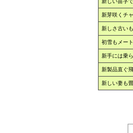
新しい苗字
新芽咲くチ
新しさ古い
初雪もメー
新手には乗
新製品直ぐ
新しい妻も