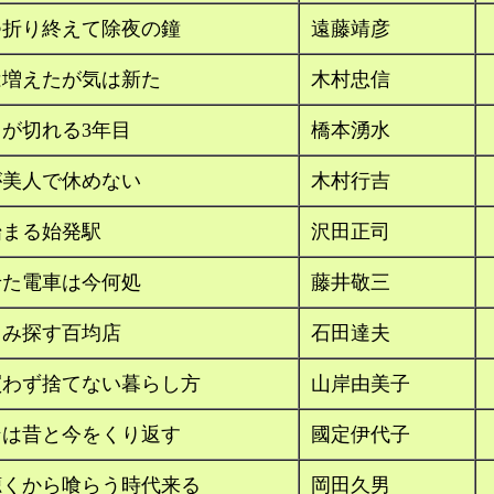
つ折り終えて除夜の鐘
遠藤靖彦
は増えたが気は新た
木村忠信
が切れる3年目
橋本湧水
が美人で休めない
木村行吉
始まる始発駅
沢田正司
せた電車は今何処
藤井敬三
しみ探す百均店
石田達夫
買わず捨てない暮らし方
山岸由美子
ンは昔と今をくり返す
國定伊代子
聴くから喰らう時代来る
岡田久男