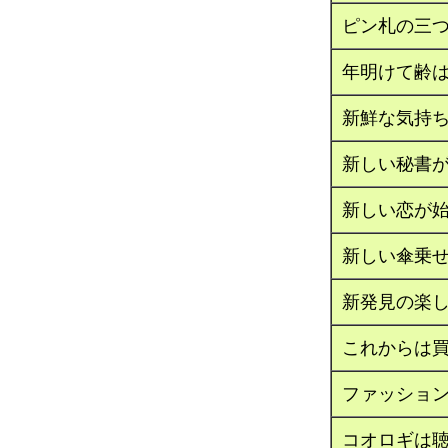
ピン札の三
年明けて齢
新鮮な気持ち
新しい秘書
新しい恋が
新しい傘乗
新発見の楽
これからは
ファッショ
コオロギは