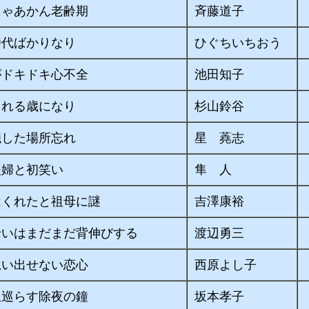
にゃあかん老齢期
斉藤道子
時代ばかりなり
ひぐちいちおう
がドキドキ心不全
池田知子
くれる歳になり
杉山鈴谷
隠した場所忘れ
星 蕘志
夫婦と初笑い
隼 人
はくれたと祖母に謎
吉澤康裕
老いはまだまだ背伸びする
渡辺勇三
思い出せない恋心
西原よし子
生巡らす除夜の鐘
坂本孝子