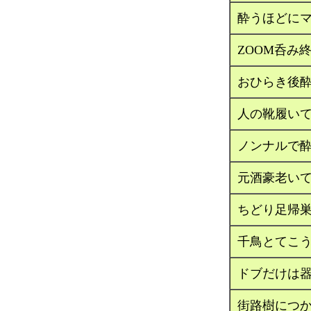
酔うほどに
ZOOM呑み
おひらき後
人の靴履い
ノンナルで
元酒豪老い
ちどり足帰
千鳥とてこ
ドブだけは
街路樹につ