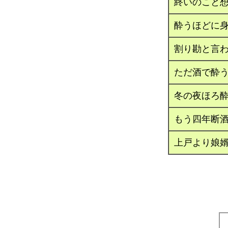
終いのこと
酔うほどに
割り勘と言
ただ酒で酔
冬の夜ほろ
もう四年断
上戸より娘