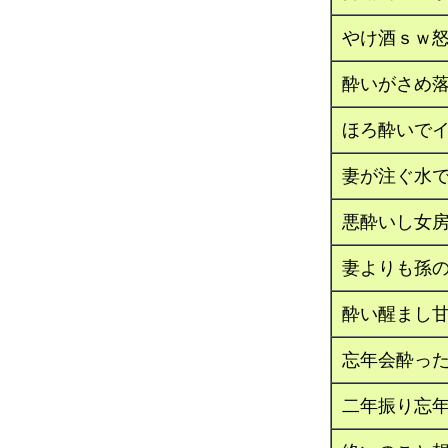
やけ酒ｓｗ
酔いがさめ
ほろ酔いで
妻が注ぐ水
悪酔いし女
妻よりも孫
酔い醒まし
忘年会酔っ
二年振り忘