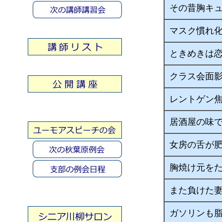
その昔胸キ
マスク慣れ
ときめきは
クラス会面
レントゲン
居酒屋の味
女房の舌が
胸焼け元を
また負けた
ガソリンも