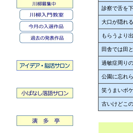
診察で舌を
大口が隠れ
もらうより
田舎では田
過敏症周り
公園に忘れ
笑うまいボ
古いけどこ