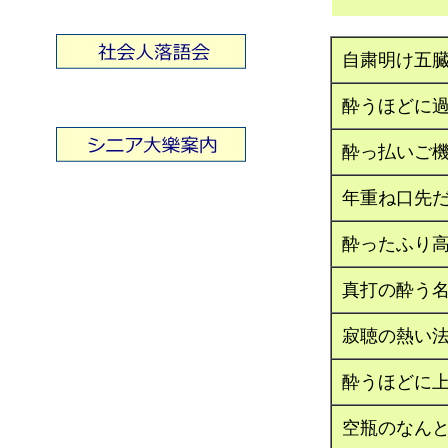
自粛明け五
酔うほどに
酔っ払いご
年重ね口先
酔ったふり
真打の酔う
寂聴の熱い
酔うほどに
空瓶のなん