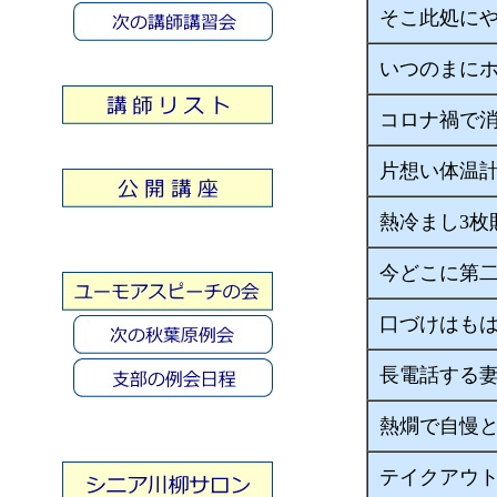
そこ此処に
いつのまに
コロナ禍で
片想い体温
熱冷まし3枚
今どこに第
口づけはも
長電話する
熱燗で自慢
テイクアウ