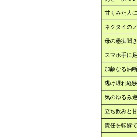
甘くみた人
ネクタイの
母の愚痴聞
スマホ手に
加齢なる油
逃げ遅れ経
気のゆるみ
立ち飲みと
責任を転嫁