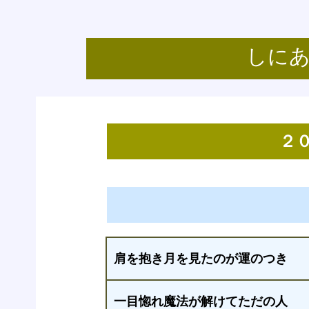
しにあ
２
肩を抱き月を見たのが運のつき
一目惚れ魔法が解けてただの人